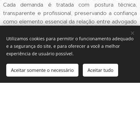
Cada demanda é tratada com postura técnica,
transparente e profissional, preservando a confiança
como elemento essencial da relação entre advogado
e cliente.
Utilizamos cookies para permitir o funcionamento adequado
e a segurança do site, e para oferecer a você a melhor
Atendimento Personalizado
experiência de usuário possível.
Cada caso possui particularidades próprias. Por isso,
Aceitar somente o necessário
Aceitar tudo
o escritório realiza uma análise individualizada da
situação apresentada, considerando os fatos,
documentos, provas, riscos envolvidos e objetivos
legítimos do cliente, a fim de construir uma estratégia
jurídica adequada à realidade de cada demanda.
Análise Técnica e Estratégica