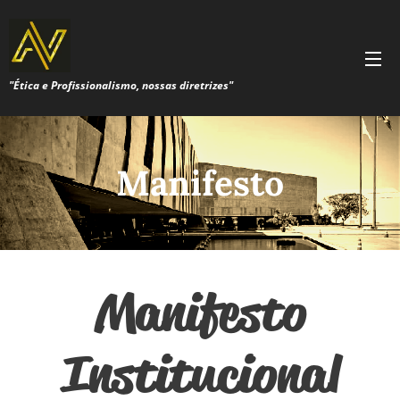
"Ética e Profissionalismo, nossas diretrizes"
Manifesto
Manifesto
Institucional